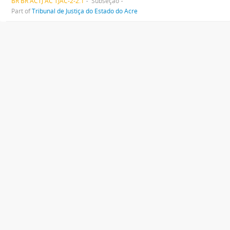
BR BR ACTJ AC TJAC-2-2.1
Subseção
Part of
Tribunal de Justiça do Estado do Acre