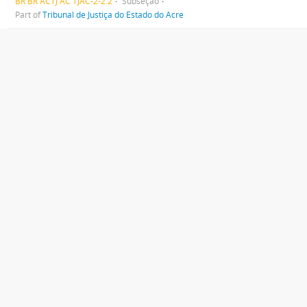
BR BR ACTJ AC TJAC-2-2.2
Subseção
Part of
Tribunal de Justiça do Estado do Acre