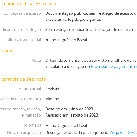
 condições de acesso e uso
Condições de acesso
Documentação pública, sem restrição de acesso, o
previstas na legislação vigente.
ndiçoes de reprodução
Sem restrição, mediante autorização de uso e créd
Idioma do material
português do Brasil
e notas
Nota
O item documental pode ser visto na folha X do re
vinculado a descrição do
Processo de pagamento 
 controle da descrição
Estado atual
Revisado
Nível de detalhamento
Mínimo
tas de criação, revisão,
Descrito em: julho de 2023.
eliminação
Revisado em: agosto de 2023.
Idioma(s)
português do Brasil
Nota do arquivista
Descrição elaborada pela equipe da
Arquive -
Gestã