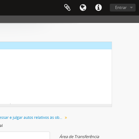
Entrar
argo de bens
Processar e julgar autos relativos às obrigações
al
gados
Área de Transferência