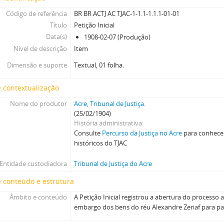
[Item] Termo de assentada de audiência
Código de referência
BR BR ACTJ AC TJAC-1-1.1-1.1.1-01-01
[Item] Sentença de Justificação
Título
Petição Inicial
[Item] Requerimento de desistência de ação de embargo
Data(s)
1908-02-07 (Produção)
[Item] Escritura de composição amigável
Nível de descrição
Item
[Item] Termo de desistência de ação de embargo de ben
Dimensão e suporte
Textual, 01 folha.
[Item] Sentença
[Processo] Processo de Pagamento nº 02
 contextualização
[Processo] Processo de Pagamento nº 03
[Subseção] Processar e julgar autos relativos às empresas
Nome do produtor
Acre, Tribunal de Justiça.
[Seção] Processamento e Julgamento de ações relativas ao direito penal
(25/02/1904)
História administrativa
Consulte
Percurso da Justiça no Acre
para conhecer
históricos do TJAC
Entidade custodiadora
Tribunal de Justiça do Acre
 conteúdo e estrutura
Âmbito e conteúdo
A Petição Inicial registrou a abertura do processo a
embargo dos bens do réu Alexandre Zeriaf para p