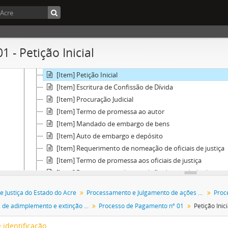
Fundo] Tribunal de Justiça do Estado do Acre
[Seção] Processamento e Julgamento de ações relativas ao direito civil
[Subseção] Processar e julgar autos relativos às obrigações
1 - Petição Inicial
[Séries] Processos de adimplemento e extinção por pagamento
[Processo] Processo de Pagamento nº 01
[Item] Petição Inicial
[Item] Escritura de Confissão de Dívida
[Item] Procuração Judicial
[Item] Termo de promessa ao autor
[Item] Mandado de embargo de bens
[Item] Auto de embargo e depósito
[Item] Requerimento de nomeação de oficiais de justiça
[Item] Termo de promessa aos oficiais de justiça
[Item] Requerimento de expedição de mandado de emb
[Item] Mandado de embargo de bens
e Justiça do Estado do Acre
Processamento e Julgamento de ações relativas ao direito civil
[Item] Auto de embargo e depósito
Processos de adimplemento e extinção por pagamento
Processo de Pagamento nº 01
Petição Inici
[Item] Requerimento de pagamento de produtos embar
[Item] Requerimento de agendamento de justificação
 identificação