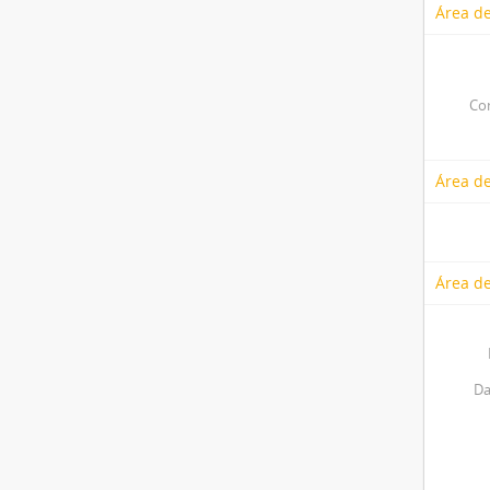
Área de
Co
Área d
Área de
Da