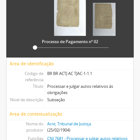
Processo de Pagamento nº 02
Área de identificação
Código de
BR BR ACTJ AC TJAC-1-1.1
referência
Título
Processar e julgar autos relativos às
obrigações
Nível de descrição
Subseção
Área de contextualização
Nome do
Acre, Tribunal de Justiça.
produtor
(25/02/1904)
Funções
CNJ 7681 - Processar e julgar autos relativos