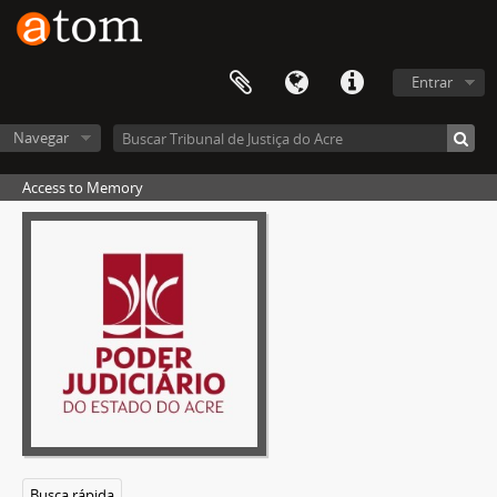
Entrar
Navegar
Access to Memory
[Fundo] Tribunal de Justiça do Estado do Acre
[Seção] Processamento e Julgamento de ações relativas ao direito civil
[Subseção] Processar e julgar autos relativos às obrigações
[Séries] Processos de adimplemento e extinção por pagamento
[Processo] Processo de Pagamento nº 01
[Processo] Processo de Pagamento nº 02
[Item] Termo de Juramento ao Requerente
[Item] Requerimento de Nomeação de Oficiais de Justiça
[Item] Termo de Compromisso aos Oficiais de Justiça
Busca rápida