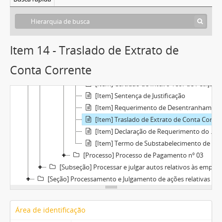
[Item] Mandado de Embargo de Bens
[Item] Auto de Embargo de Bens
[Item] Requerimento de Intimação ao Réu
[Item] Relação de Testemunhas para Justificação
Item 14 - Traslado de Extrato de
[Item] Termo de Assentada de Audiência
[Item] Requerimento de Juntada de Documentos
Conta Corrente
[Item] Certidão de Inteiro Teor de Sustação de Escritura de Compra e Venda de Bens
[Item] Certidão de Inteiro Teor de Petição
[Item] Sentença de Justificação
[Item] Requerimento de Desentranhamento de Documentos
[Item] Traslado de Extrato de Conta Corrente
[Item] Declaração de Requerimento do Autor
[Item] Termo de Substabelecimento de Procurador
[Processo] Processo de Pagamento nº 03
[Subseção] Processar e julgar autos relativos às empresas
[Seção] Processamento e Julgamento de ações relativas ao direito penal
Área de identificação